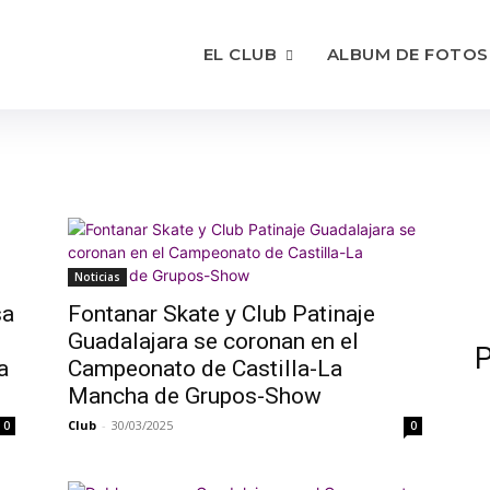
EL CLUB
ALBUM DE FOTOS
Noticias
sa
Fontanar Skate y Club Patinaje
Guadalajara se coronan en el
P
a
Campeonato de Castilla-La
Mancha de Grupos-Show
Club
-
30/03/2025
0
0