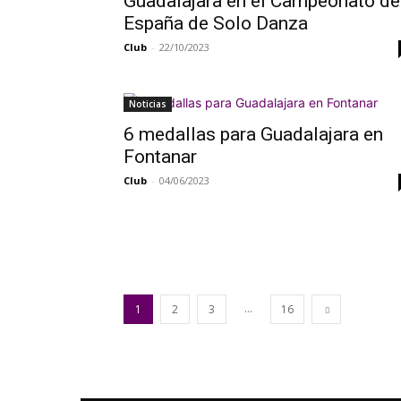
Guadalajara en el Campeonato de
España de Solo Danza
Club
-
22/10/2023
Noticias
6 medallas para Guadalajara en
Fontanar
Club
-
04/06/2023
...
1
2
3
16