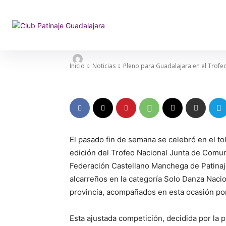
Pleno para Guad
Junta de Comu
-
Por
Club
27/11/2023
590
0
Inicio
Noticias
Pleno para Guadalajara en el Trof
El pasado fin de semana se celebró en el to
edición del Trofeo Nacional Junta de Comun
Federación Castellano Manchega de Patinaje
alcarreños en la categoría Solo Danza Nacio
provincia, acompañados en esta ocasión por 
Esta ajustada competición, decidida por la