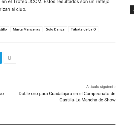
en el Trofeo JCCM. Estos resultados son un reflejo
izan al club.
tillo
Marta Manceras
Solo Danza
Tábata de La O
Artículo siguiente
so
Doble oro para Guadalajara en el Campeonato de
Castilla-La Mancha de Show