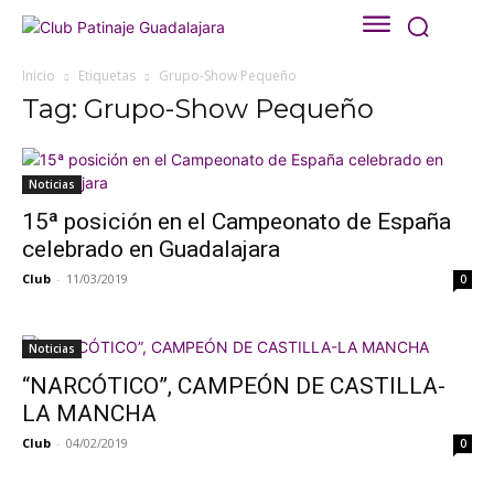
Inicio
Etiquetas
Grupo-Show Pequeño
Tag: Grupo-Show Pequeño
Noticias
15ª posición en el Campeonato de España
celebrado en Guadalajara
Club
-
11/03/2019
0
Noticias
“NARCÓTICO”, CAMPEÓN DE CASTILLA-
LA MANCHA
Club
-
04/02/2019
0