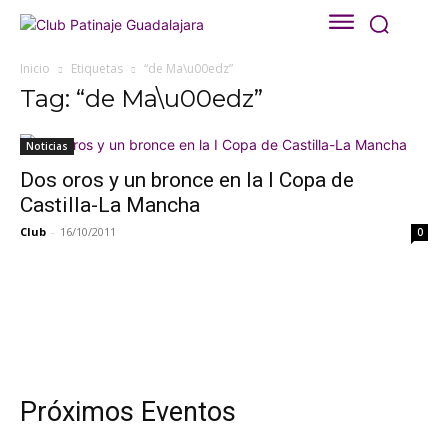
Inicio
Etiquetas
“de Ma\u00edz”
Tag: “de Ma\u00edz”
Noticias
Dos oros y un bronce en la I Copa de
Castilla-La Mancha
Club
-
16/10/2011
0
Próximos Eventos