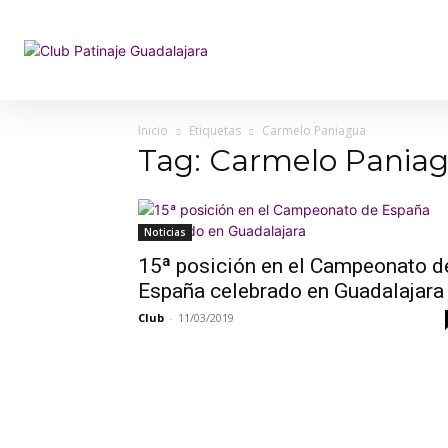
Inicio
Etiquetas
Carmelo Paniagua
Tag: Carmelo Pania
Noticias
15ª posición en el Campeonato d
España celebrado en Guadalajara
Club
-
11/03/2019