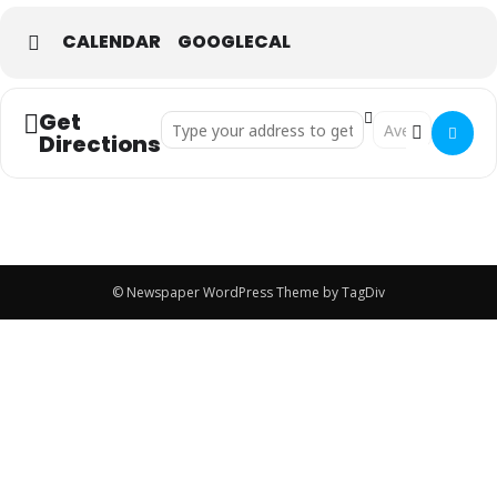
CALENDAR
GOOGLECAL
Get
Address - TROFEO ACCESO A []
Destination Add
Directions
© Newspaper WordPress Theme by TagDiv