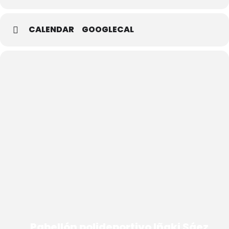
CALENDAR
GOOGLECAL
Pabellón polideportivo Iñaki Sáez