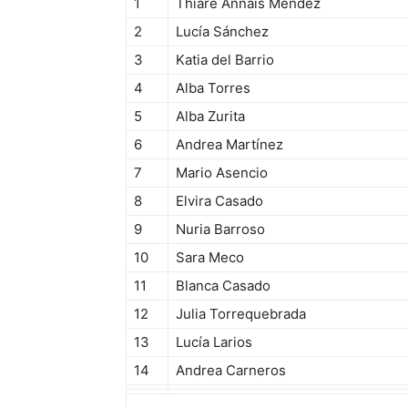
1
Thiare Annais Méndez
2
Lucía Sánchez
3
Katia del Barrio
4
Alba Torres
5
Alba Zurita
6
Andrea Martínez
7
Mario Asencio
8
Elvira Casado
9
Nuria Barroso
10
Sara Meco
11
Blanca Casado
12
Julia Torrequebrada
13
Lucía Larios
14
Andrea Carneros