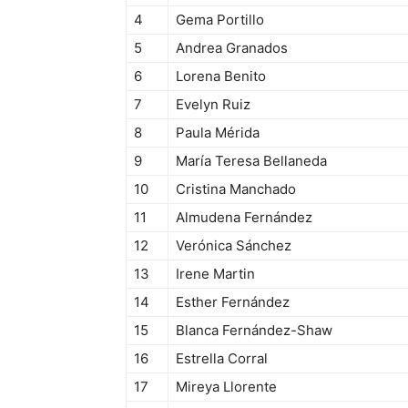
4
Gema Portillo
5
Andrea Granados
6
Lorena Benito
7
Evelyn Ruiz
8
Paula Mérida
9
María Teresa Bellaneda
10
Cristina Manchado
11
Almudena Fernández
12
Verónica Sánchez
13
Irene Martin
14
Esther Fernández
15
Blanca Fernández-Shaw
16
Estrella Corral
17
Mireya Llorente