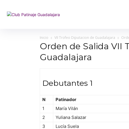
Inicio
VII Trofeo Diputacion de Guadalajara
Orde
Orden de Salida VII 
Guadalajara
Debutantes 1
N
Patinador
1
María Vilán
2
Yuliana Salazar
3
Lucía Suela