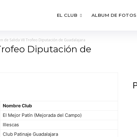
EL CLUB
ALBUM DE FOTOS
n de Salida VII Trofeo Diputación de Guadalajara
Trofeo Diputación de
P
Nombre Club
El Mejor Patín (Mejorada del Campo)
Illescas
Club Patinaje Guadalajara