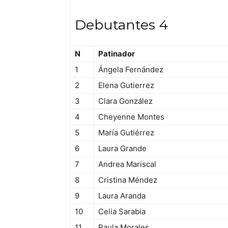
Debutantes 4
N
Patinador
1
Ángela Fernández
2
Elena Gutierrez
3
Clara González
4
Cheyenne Montes
5
María Gutiérrez
6
Laura Grande
7
Andrea Mariscal
8
Cristina Méndez
9
Laura Aranda
10
Celia Sarabia
11
Paula Morales