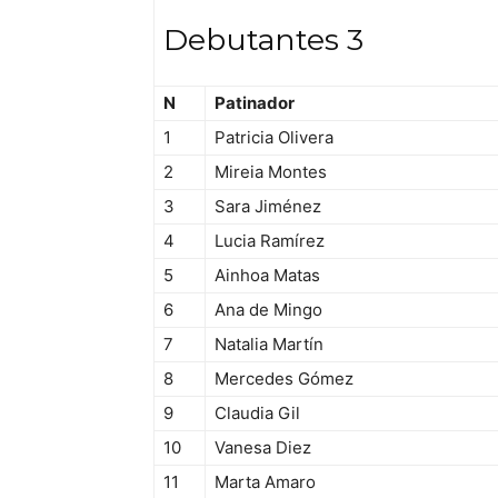
Debutantes 3
N
Patinador
1
Patricia Olivera
2
Mireia Montes
3
Sara Jiménez
4
Lucia Ramírez
5
Ainhoa Matas
6
Ana de Mingo
7
Natalia Martín
8
Mercedes Gómez
9
Claudia Gil
10
Vanesa Diez
11
Marta Amaro