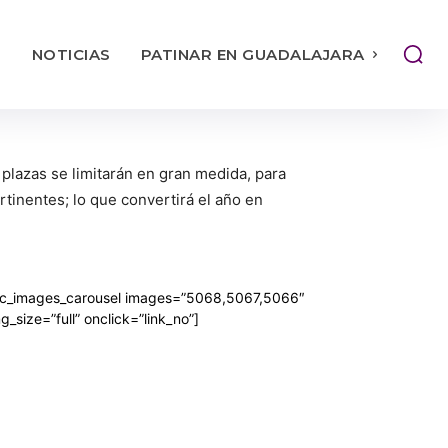
S
NOTICIAS
PATINAR EN GUADALAJARA
 plazas se limitarán en gran medida, para
tinentes; lo que convertirá el año en
vc_images_carousel images=”5068,5067,5066″
g_size=”full” onclick=”link_no”]