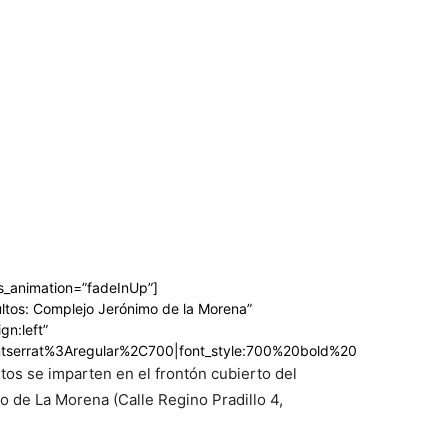
_animation=”fadeInUp”]
ltos: Complejo Jerónimo de la Morena”
gn:left”
ontserrat%3Aregular%2C700|font_style:700%20bold%20regular%3A7
tos se imparten en el frontón cubierto del
 de La Morena (Calle Regino Pradillo 4,