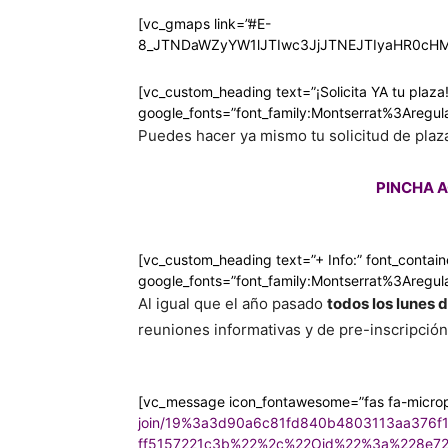
[vc_gmaps link=”#E-
8_JTNDaWZyYW1lJTIwc3JjJTNEJTIyaHR0c
[vc_custom_heading text=”¡Solicita YA tu plaza!
google_fonts=”font_family:Montserrat%3Areg
Puedes hacer ya mismo tu solicitud de plaza 
PINCHA AQ
[vc_custom_heading text=”+ Info:” font_containe
google_fonts=”font_family:Montserrat%3Areg
Al igual que el año pasado
todos los lunes 
reuniones informativas y de pre-inscripción
[vc_message icon_fontawesome=”fas fa-microp
join/19%3a3d90a6c81fd840b4803113aa376f
ff5157221c3b%22%2c%22Oid%22%3a%228e72