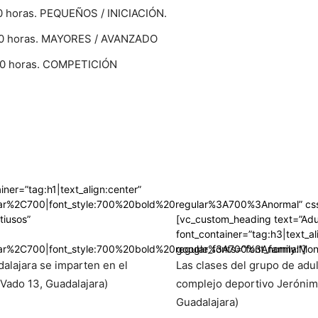
00 horas. PEQUEÑOS / INICIACIÓN.
8:00 horas. MAYORES / AVANZADO
:00 horas. COMPETICIÓN
ner=”tag:h1|text_align:center”
ular%2C700|font_style:700%20bold%20regular%3A700%3Anormal” css
tiusos”
[vc_custom_heading text=”Adu
font_container=”tag:h3|text_ali
ular%2C700|font_style:700%20bold%20regular%3A700%3Anormal”]
google_fonts=”font_family:M
dalajara se imparten en el
Las clases del grupo de adul
 Vado 13, Guadalajara)
complejo deportivo Jerónimo
Guadalajara)