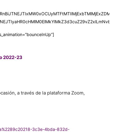
CUzRnBiJTNEJTIxMW0xOCUyMTFtMTIlMjExbTMlMjExZDMzOTguM
TNEJTIyaHR0cHMlM0ElMkYlMkZ3d3cuZ29vZ2xlLmNvbSUyRm1hcHM
s_animation=”bounceInUp”]
so 2022-23
casión, a través de la plataforma Zoom,
3a%2289c20218-3c3e-4bda-832d-