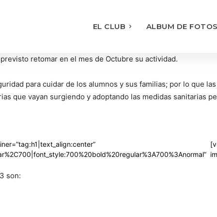
EL CLUB
ALBUM DE FOTO
 previsto retomar en el mes de Octubre su actividad.
ridad para cuidar de los alumnos y sus familias; por lo que las
rias que vayan surgiendo y adoptando las medidas sanitarias per
ner=”tag:h1|text_align:center”
[
ular%2C700|font_style:700%20bold%20regular%3A700%3Anormal”
im
3 son: