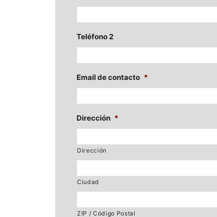
Teléfono 2
Email de contacto
*
Dirección
*
Dirección
Ciudad
ZIP / Código Postal