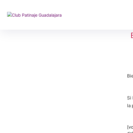
Bi
Si
la
[v