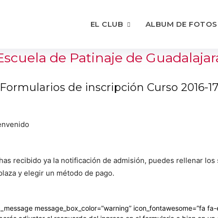
EL CLUB
ALBUM DE FOTOS
Escuela de Patinaje de Guadalajar
Formularios de inscripción Curso 2016-1
envenido
 has recibido ya la notificación de admisión, puedes rellenar los
 plaza y elegir un método de pago.
c_message message_box_color=”warning” icon_fontawesome=”fa fa-e