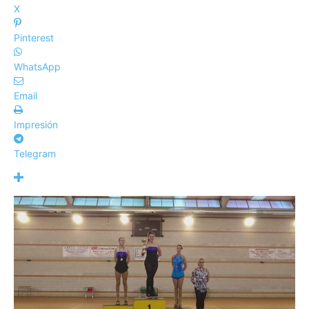
X
Pinterest
WhatsApp
Email
Impresión
Telegram