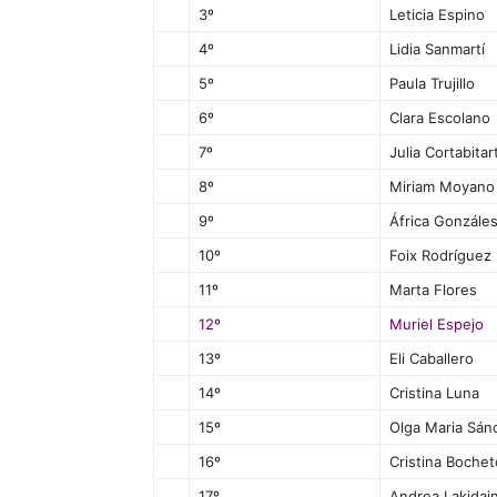
3º
Leticia Espino
4º
Lidia Sanmartí
5º
Paula Trujillo
6º
Clara Escolano
7º
Julia Cortabitar
8º
Miriam Moyano
9º
África Gonzále
10º
Foix Rodríguez
11º
Marta Flores
12º
Muriel Espejo
13º
Eli Caballero
14º
Cristina Luna
15º
Olga Maria Sán
16º
Cristina Bochet
17º
Andrea Lakidai