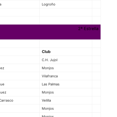
a
Logroño
2ª Estrella
Club
C.H. Jujol
dez
Monjos
Vilafranca
cue
Las Palmas
guez
Monjos
Carrasco
Velilla
Monjos
Monjos