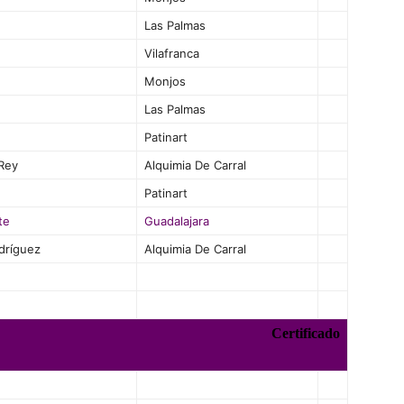
Las Palmas
Vilafranca
Monjos
Las Palmas
Patinart
 Rey
Alquimia De Carral
Patinart
te
Guadalajara
dríguez
Alquimia De Carral
Certificado