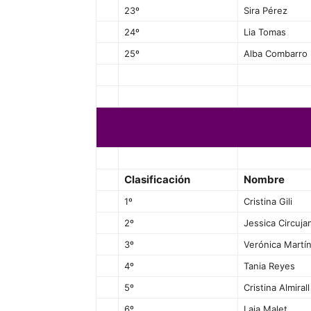
23º
Sira Pérez
24º
Lia Tomas
25º
Alba Combarro
Clasificación
Nombre
1º
Cristina Gili
2º
Jessica Circuja
3º
Verónica Martí
4º
Tania Reyes
5º
Cristina Almirall
6º
Laia Malet