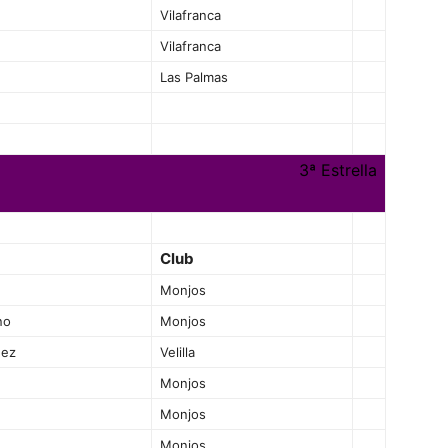
Vilafranca
Vilafranca
Las Palmas
3ª Estrella
Club
Monjos
no
Monjos
nez
Velilla
Monjos
Monjos
Monjos