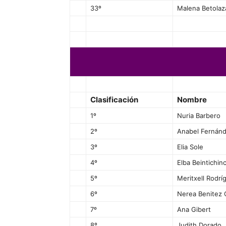
33º
Malena Betolaz
Clasificación
Nombre
1º
Nuria Barbero
2º
Anabel Fernán
3º
Elia Sole
4º
Elba Beintichin
5º
Meritxell Rodrí
6º
Nerea Benitez 
7º
Ana Gibert
8º
Judith Dorado