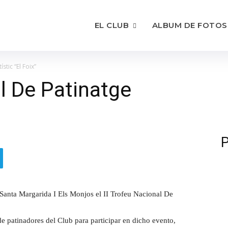
EL CLUB
ALBUM DE FOTOS
stic “El Foix”
al De Patinatge
P
Santa Margarida I Els Monjos el II Trofeu Nacional De
e patinadores del Club para participar en dicho evento,