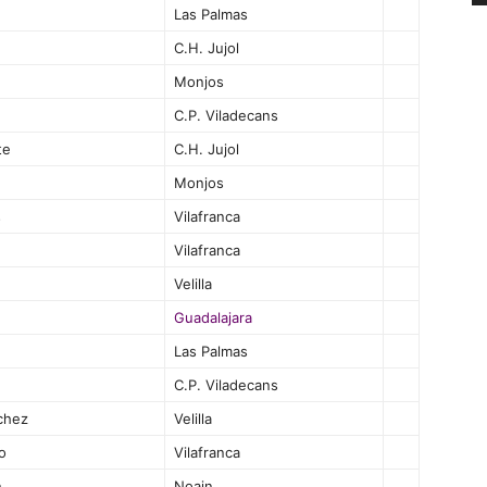
Las Palmas
C.H. Jujol
Monjos
C.P. Viladecans
te
C.H. Jujol
Monjos
s
Vilafranca
Vilafranca
Velilla
Guadalajara
Las Palmas
C.P. Viladecans
chez
Velilla
o
Vilafranca
n
Noain