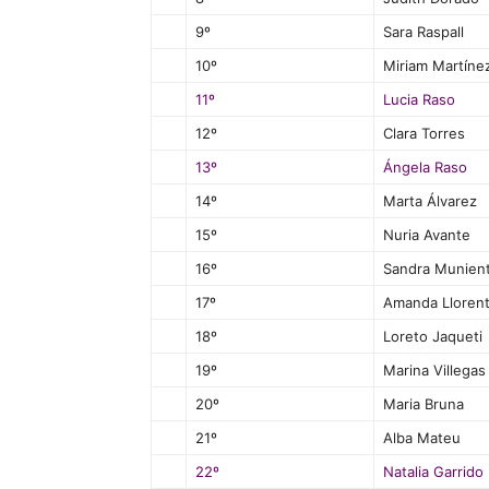
9º
Sara Raspall
10º
Miriam Martíne
11º
Lucia Raso
12º
Clara Torres
13º
Ángela Raso
14º
Marta Álvarez
15º
Nuria Avante
16º
Sandra Munien
17º
Amanda Llorent
18º
Loreto Jaqueti
19º
Marina Villegas
20º
Maria Bruna
21º
Alba Mateu
22º
Natalia Garrido