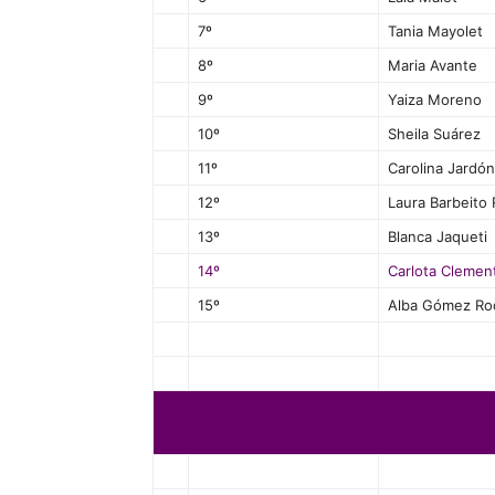
7º
Tania Mayolet
8º
Maria Avante
9º
Yaiza Moreno
10º
Sheila Suárez
11º
Carolina Jardón
12º
Laura Barbeito
13º
Blanca Jaqueti
14º
Carlota Clemen
15º
Alba Gómez Ro