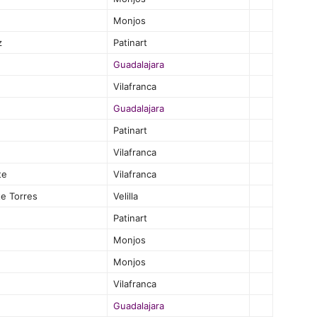
Monjos
z
Patinart
Guadalajara
Vilafranca
Guadalajara
Patinart
Vilafranca
te
Vilafranca
e Torres
Velilla
Patinart
Monjos
Monjos
Vilafranca
Guadalajara