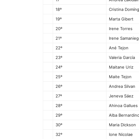
18º
Cristina Domín
19º
Marta Gibert
20º
Irene Torres
21º
Irene Samanie
22º
Ané Tejon
23º
Valeria García
24º
Maitane Uriz
25º
Maite Tejon
26º
Andrea Silvan
27º
Jeneva Sáez
28º
Ahinoa Gallues
29º
Alba Bernardin
30º
Maria Dickson
32º
Ione Nicolae