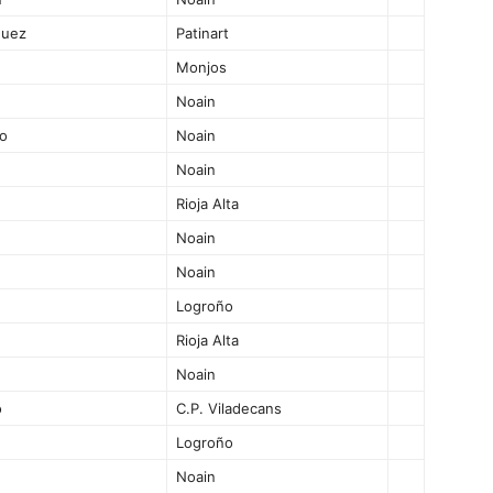
guez
Patinart
Monjos
Noain
go
Noain
Noain
Rioja Alta
Noain
Noain
Logroño
Rioja Alta
Noain
o
C.P. Viladecans
Logroño
Noain