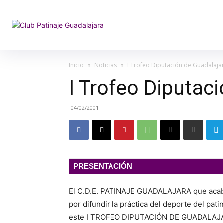
Inicio
Noticias
I Trofeo Diputación de Guadalaja
I Trofeo Diputac
04/02/2001
PRESENTACIÓN
El C.D.E. PATINAJE GUADALAJARA que acaba 
por difundir la práctica del deporte del pati
este I TROFEO DIPUTACIÓN DE GUADALAJARA