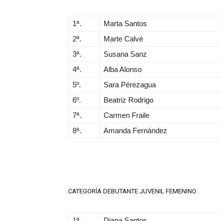
1ª.
Marta Santos
2ª.
Marte Calvé
3ª.
Susana Sanz
4ª.
Alba Alonso
5º.
Sara Pérezagua
6º.
Beatriz Rodrigo
7ª.
Carmen Fraile
8ª.
Amanda Fernández
CATEGORÍA DEBUTANTE JUVENIL FEMENINO
1ª.
Diana Santos